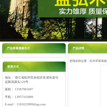
产品草莓视频色片
产品详情
您现在的位置：
杭州草莓视频
联系方式
地址： 浙江省杭州市余杭区良渚街道勾
运路浅港头126号
座机： 13587901697
手机： 13957102889
E-mail：1181022899@qq.com