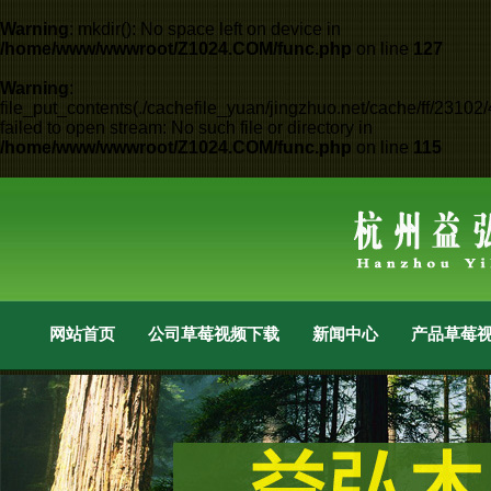
Warning
: mkdir(): No space left on device in
/home/www/wwwroot/Z1024.COM/func.php
on line
127
Warning
:
file_put_contents(./cachefile_yuan/jingzhuo.net/cache/ff/23102/
failed to open stream: No such file or directory in
/home/www/wwwroot/Z1024.COM/func.php
on line
115
网站首页
公司草莓视频下载成人
新闻中心
产品草莓