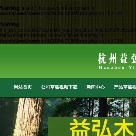
Warning
: mkdir(): No space left on device in
/home/www/wwwroot/Z1024.COM/func.php
on line
127
Warning
:
file_put_contents(./cachefile_yuan/jingzhuo.net/cache/5c/5ca49
failed to open stream: No such file or directory in
/home/www/wwwroot/Z1024.COM/func.php
on line
115
网站首页
公司草莓视频下载成人
新闻中心
产品草莓