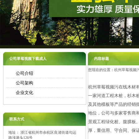
公司草莓视频下载成人
内容标题
您现在的位置：
杭州草莓视频
公司介绍
公司架构
杭州草莓视频污在线木材有
企业文化
一家河道工程木桩，杉木
及其他模板等产品的经销
地位，公司与多家零售商
联系方式
景观工程绿化桩、腹膜板
厚，重信用、守合同、保
地址： 浙江省杭州市余杭区良渚街道勾运
路浅港头126号