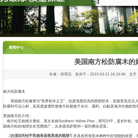
新闻中心
美国南方松防腐木的
作者：管理员 发布于：2015-03-21 16:18:48 文
南方松防腐木
美国南方松被誉为“世界软木之王”，也是强度好高的西部软木，其接受高压注入
防腐剂可达心材，其高度渗透性使南方松能免于水分、腐朽、白蚁及海洋生物的危害
美国南方松介绍：
南方松又称南方黄松，英文名称Southern Yellow Pine，简写SYP，是
国南方松的地理生长范围很广，从东德克萨斯州一直到弗吉尼亚。
上一页:2014年青岛港进境原木大幅增长
美国南方松不仅拥有自然美观的花纹，并具有所有软木树种中好强韧的材质，不