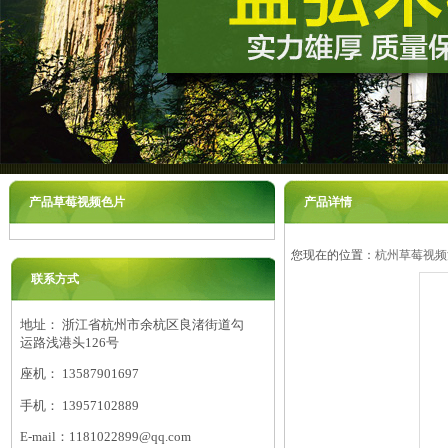
产品草莓视频色片
产品详情
您现在的位置：
杭州草莓视频
联系方式
地址： 浙江省杭州市余杭区良渚街道勾
运路浅港头126号
座机： 13587901697
手机： 13957102889
E-mail：1181022899@qq.com