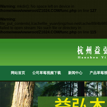
Warning
: mkdir(): No space left on device in
/home/www/wwwroot/Z1024.COM/func.php
on line
127
Warning
:
file_put_contents(./cachefile_yuan/jingzhuo.net/cache/89/4b98
failed to open stream: No such file or directory in
/home/www/wwwroot/Z1024.COM/func.php
on line
115
网站首页
公司草莓视频下载成人
新闻中心
产品草莓